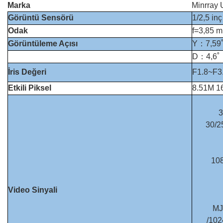
Marka
Minrray
Görüntü Sensörü
1/2,5 i
Odak
f=3,85 
Görüntüleme Açısı
Y：7,59
D：4,6
İris Değeri
F1.8~F3
Etkili Piksel
8.51M 1
3
30/2
10
Video Sinyali
MJ
/102