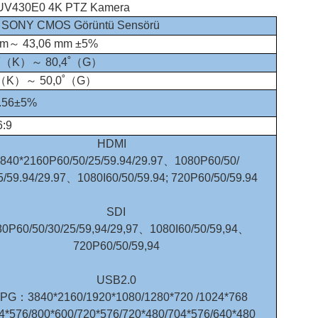
 UV430E0 4K PTZ Kamera
nç SONY CMOS Görüntü Sensörü
mm～ 43,06 mm ±5%
˚（K）～ 80,4˚（G）
˚（K）～ 50,0˚（G）
.56±5%
6:9
HDMI
840*2160P60/50/25/59.94/29.97、1080P60/50/
5/59.94/29.97、1080I60/50/59.94; 720P60/50/59.94
SDI
80P60/50/30/25/59,94/29,97、1080I60/50/59,94、
720P60/50/59,94
USB2.0
PG：3840*2160/1920*1080/1280*720 /1024*768
4*576/800*600/720*576/720*480/704*576/640*480