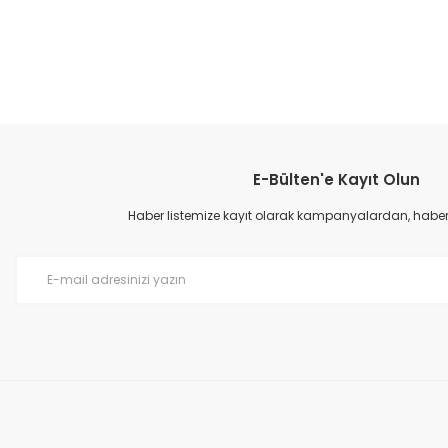
Ürün resmi kalitesiz, bozuk veya görüntülenemiyor.
Ürün açıklamasında eksik bilgiler bulunuyor.
Ürün bilgilerinde hatalar bulunuyor.
Ürün fiyatı diğer sitelerden daha pahalı.
Bu ürüne benzer farklı alternatifler olmalı.
E-Bülten'e Kayıt Olun
Haber listemize kayıt olarak kampanyalardan, haberda