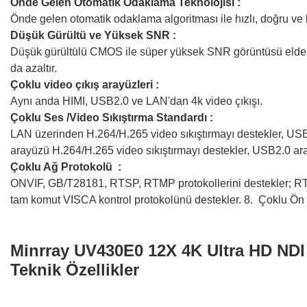
Önde Gelen Otomatik Odaklama Teknolojisi :
Önde gelen otomatik odaklama algoritması ile hızlı, doğru ve k
Düşük Gürültü ve Yüksek SNR :
Düşük gürültülü CMOS ile süper yüksek SNR görüntüsü elde ed
da azaltır.
Çoklu video çıkış arayüzleri :
Aynı anda HIMI, USB2.0 ve LAN'dan 4k video çıkışı.
Çoklu Ses /Video Sıkıştırma Standardı :
LAN üzerinden H.264/H.265 video sıkıştırmayı destekler, US
arayüzü H.264/H.265 video sıkıştırmayı destekler, USB2.0 a
Çoklu Ağ Protokolü :
ONVIF, GB/T28181, RTSP, RTMP protokollerini destekler; R
tam komut VISCA kontrol protokolünü destekler. 8. Çoklu Ön 
Minrray UV430E0 12X 4K Ultra HD ND
Teknik Özellikler