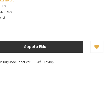
 Kameralar
30E0
USD + KDV
le!!
Sepete Ekle
atı Düşünce Haber Ver
Paylaş