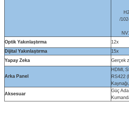
H2
/102
NV1
Optik Yakınlaştırma
12x
Dijital Yakınlaştırma
15x
Yapay Zeka
Gerçek z
HDMI, S
Arka Panel
RS422 (
Kaynağı,
Güç Ada
Aksesuar
Kumanda
Bu ürünün fiyat bilgisi, resim, ürün açıklamalarında ve diğer konular
Görüş ve önerileriniz için teşekkür ederiz.