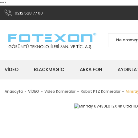
-->
0212 528 77 00
VİDEO
BLACKMAGİC
ARKA FON
AYDINLA
Anasayfa
VİDEO
Video Kameralar
Robot PTZ Kameralar
Minrra