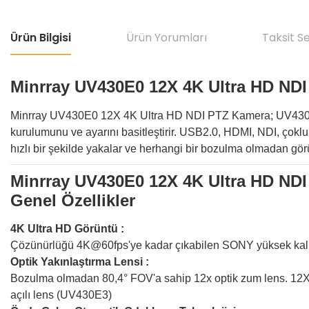
Ürün Bilgisi
Ürün Yorumları
Taksit S
Minrray UV430E0 12X 4K Ultra HD ND
Minrray UV430E0 12X 4K Ultra HD NDI PTZ Kamera; UV430E0 ND
kurulumunu ve ayarını basitleştirir. USB2.0, HDMI, NDI, çoklu s
hızlı bir şekilde yakalar ve herhangi bir bozulma olmadan görün
Minrray UV430E0 12X 4K Ultra HD ND
Genel Özellikler
4K Ultra HD Görüntü :
Çözünürlüğü 4K@60fps'ye kadar çıkabilen SONY yüksek kalite
Optik Yakınlaştırma Lensi :
Bozulma olmadan 80,4° FOV'a sahip 12x optik zum lens. 12X o
açılı lens (UV430E3)