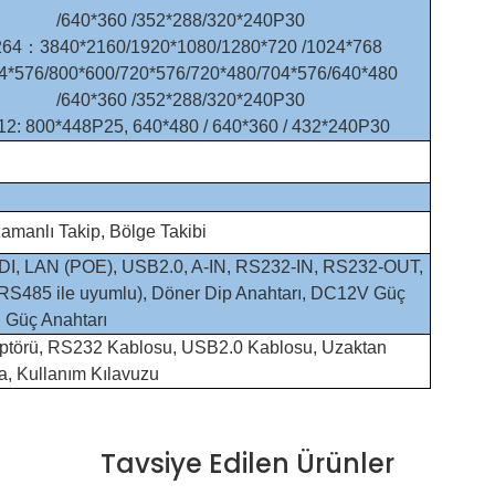
/640*360 /352*288/320*240P30
64：3840*2160/1920*1080/1280*720 /1024*768
4*576/800*600/720*576/720*480/704*576/640*480
/640*360 /352*288/320*240P30
2: 800*448P25, 640*480 / 640*360 / 432*240P30
amanlı Takip, Bölge Takibi
DI, LAN (POE), USB2.0, A-IN, RS232-IN, RS232-OUT,
RS485 ile uyumlu), Döner Dip Anahtarı, DC12V Güç
 Güç Anahtarı
ptörü, RS232 Kablosu, USB2.0 Kablosu, Uzaktan
, Kullanım Kılavuzu
Tavsiye Edilen Ürünler
da yetersiz gördüğünüz noktaları öneri formunu kullanarak tarafımıza il