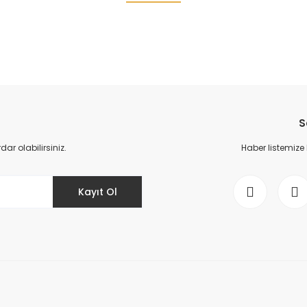
Bu ürüne ilk yorumu siz yapın!
%5
Yorum Yaz
S
r olabilirsiniz.
Haber listemize
Kayıt Ol
Gönder
Fortinge ROBO19'' PTZ Kameralar için Stüdyo Teleprompter