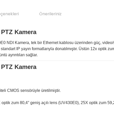
eçenekleri
Önerileriniz
I PTZ Kamera
I Kamera, tek bir Ethernet kablosu üzerinden güç, video/ses 
tandart IP yayın formatlarıyla donatılmıştır. Üstün 12x optik zum
tü ayrıntıları sağlar.
I PTZ Kamera
li CMOS sensörüyle üretilmiştir.
ptik zum 80,4° geniş açılı lens (UV430E0), 25X optik zum 59,2