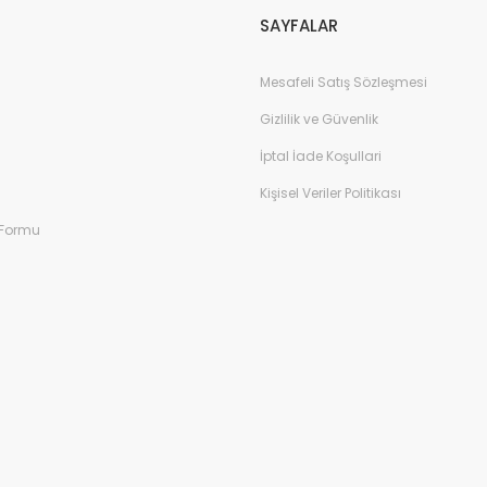
SAYFALAR
197.027,51 TL
207.397,38 TL
Mesafeli Satış Sözleşmesi
Gizlilik ve Güvenlik
İptal İade Koşullari
%5
Kişisel Veriler Politikası
 Formu