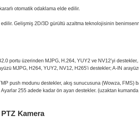
ararlı otomatik odaklama elde edilir.
ilir. Gelişmiş 2D/3D gürültü azaltma teknolojisinin benimsenme
B2.0 portu üzerinden MJPG, H.264, YUY2 ve NV12'yi destekler, 
rayüzü MJPG, H264, YUY2, NV12, H265'i destekler; A-IN arayüzü
TMP push modunu destekler, akış sunucusuna (Wowza, FMS) ba
Ayarlar 255 adede kadar ön ayarı destekler. (uzaktan kumanda 
I PTZ Kamera