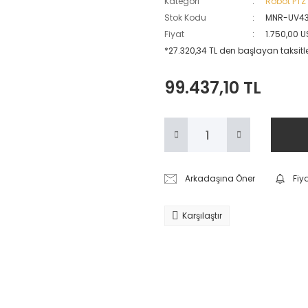
Kategori
Robot PTZ
Stok Kodu
MNR-UV4
Fiyat
1.750,00 
*27.320,34 TL den başlayan taksitler
99.437,10 TL
Arkadaşına Öner
Fiy
Karşılaştır