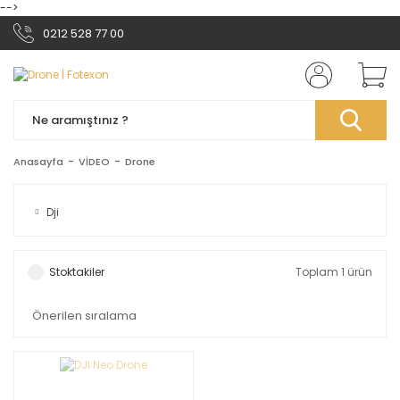
-->
0212 528 77 00
Anasayfa
VİDEO
Drone
Dji
Stoktakiler
Toplam 1 ürün