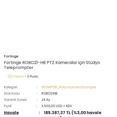
Fortinge
Fortinge ROBO21-HB PTZ Kameralar için Stüdyo
Teleprompter
(0) Yorum
- 0 Puan
Kategori
PROMPTER
,
Robo Kamera Prompter
Stok Kodu
ROBO21HB
Garanti Süresi
24 Ay
Fiyat
3.500,00 USD + KDV
Havale
185.387,37 TL (%3,00 havale