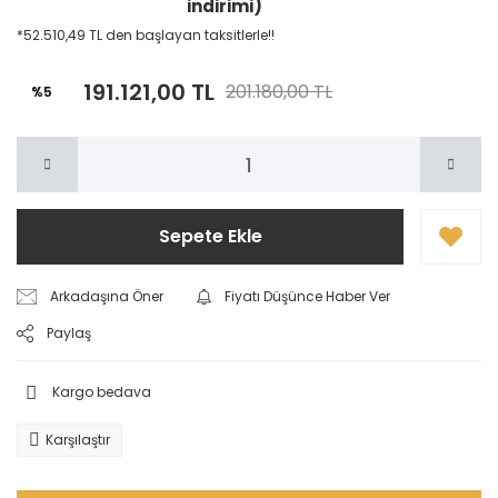
indirimi)
*52.510,49 TL den başlayan taksitlerle!!
191.121,00 TL
201.180,00 TL
%5
Sepete Ekle
Arkadaşına Öner
Fiyatı Düşünce Haber Ver
Paylaş
Kargo bedava
Karşılaştır