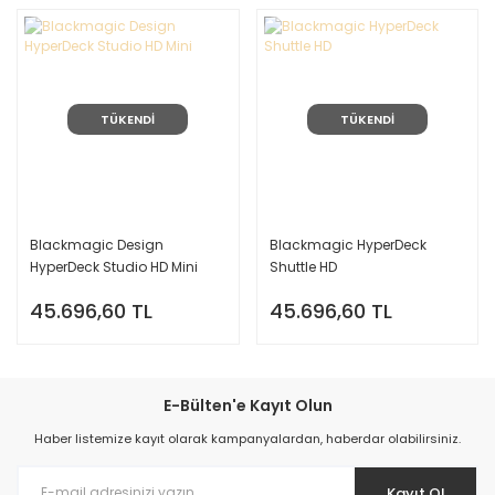
TÜKENDİ
TÜKENDİ
Blackmagic Design
Blackmagic HyperDeck
HyperDeck Studio HD Mini
Shuttle HD
45.696,60 TL
45.696,60 TL
E-Bülten'e Kayıt Olun
Haber listemize kayıt olarak kampanyalardan, haberdar olabilirsiniz.
Kayıt Ol