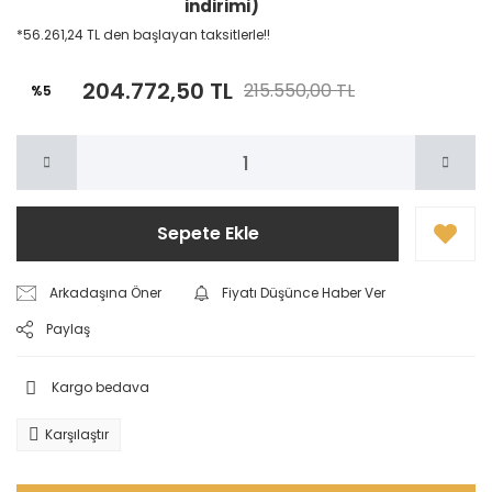
indirimi)
*56.261,24 TL den başlayan taksitlerle!!
204.772,50 TL
215.550,00 TL
%5
Sepete Ekle
Arkadaşına Öner
Fiyatı Düşünce Haber Ver
Paylaş
Kargo bedava
Karşılaştır