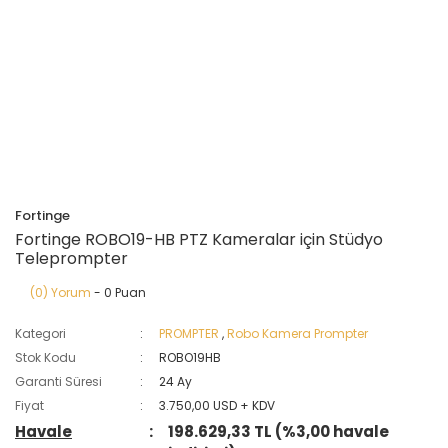
Fortinge
Fortinge ROBO19-HB PTZ Kameralar için Stüdyo
Teleprompter
(0) Yorum
- 0 Puan
Kategori
PROMPTER
,
Robo Kamera Prompter
Stok Kodu
ROBO19HB
Garanti Süresi
24 Ay
Fiyat
3.750,00 USD + KDV
Havale
198.629,33 TL (%3,00 havale