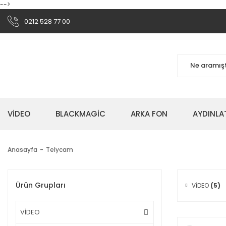
-->
0212 528 77 00
VİDEO
BLACKMAGİC
ARKA FON
AYDINLA
Anasayfa
Telycam
Ürün Grupları
VİDEO
(5)
VİDEO