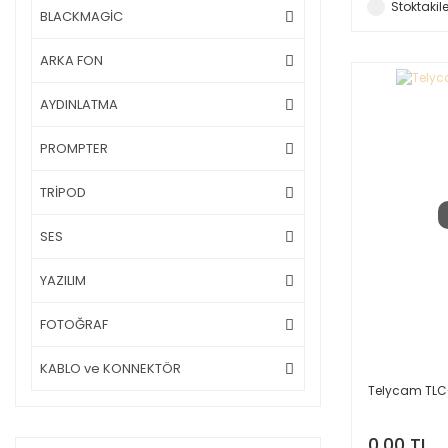
Stoktakile
BLACKMAGİC
ARKA FON
AYDINLATMA
PROMPTER
TRİPOD
SES
YAZILIM
FOTOĞRAF
KABLO ve KONNEKTÖR
Telycam TLC
0,00 TL