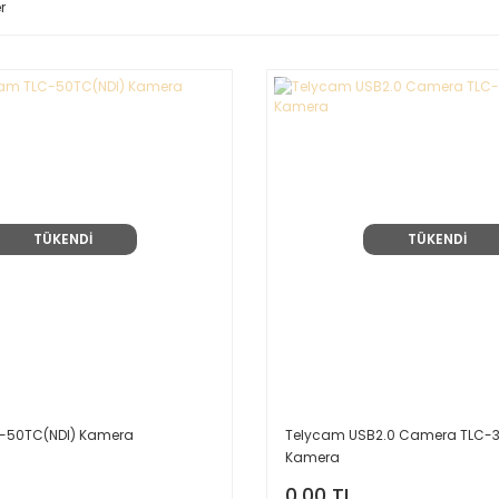
r
TÜKENDİ
TÜKENDİ
-50TC(NDI) Kamera
Telycam USB2.0 Camera TLC-
Kamera
0,00 TL