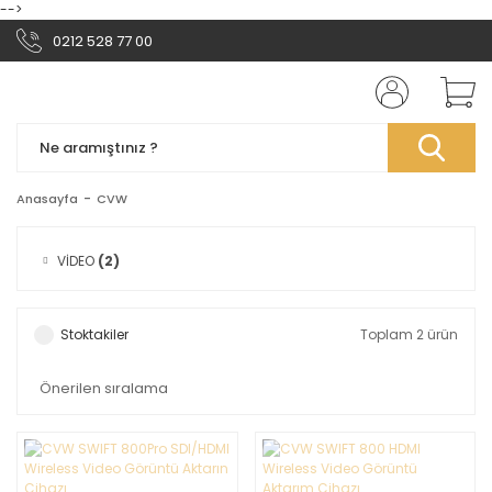
-->
0212 528 77 00
Anasayfa
CVW
VİDEO
(2)
Stoktakiler
Toplam 2 ürün