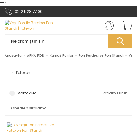
-->
0212 528 77 00
Anasayfa
ARKA FON
Kumaş Fonlar
Fon Perdesi ve Fon Standı
Yeşi
Fotexon
Stoktakiler
Toplam 1 ürün