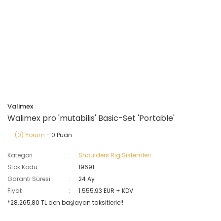
Valimex
Walimex pro 'mutabilis' Basic-Set 'Portable'
(0) Yorum
- 0 Puan
Kategori
Shoulders Rig Sistemleri
Stok Kodu
19691
Garanti Süresi
24 Ay
Fiyat
1.555,93 EUR + KDV
*28.265,80 TL den başlayan taksitlerle!!