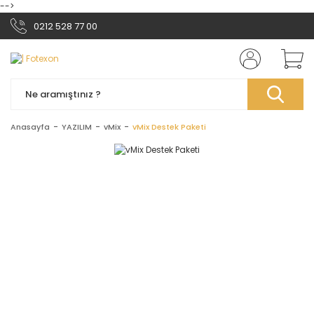
-->
0212 528 77 00
Anasayfa
YAZILIM
vMix
vMix Destek Paketi