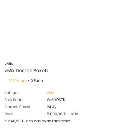
vMix
vMix Destek Paketi
(0) Yorum
- 0 Puan
Kategori
vMix
Stok Kodu
WMİXDSTK
Garanti Süresi
24 Ay
Fiyat
5.000,00 TL + KDV
*1.648,50 TL den başlayan taksitlerle!!