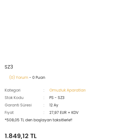
SZ3
(0) Yorum
- 0 Puan
Kategori
Omuzluk Aparatları
Stok Kodu
PS - SZ3
Garanti Süresi
12 Ay
Fiyat
27,97 EUR + KDV
*508,05 TL den başlayan taksitlerle!!
1.849,12 TL