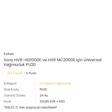
Foton
Sony HVR-HD1000E ve HXR MC2000E için Üniversal
Yağmurluk PU20
(0) Yorum
- 0 Puan
Kategori
Universal Yağmurluk
Stok Kodu
PU20
Garanti Süresi
24 Ay
Fiyat
100,85 EUR + KDV
*916,02 TL den başlayan taksitlerle!!