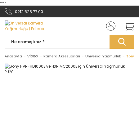
-->
0212 528 77 00
Anasayfa
VİDEO
Kamera Aksesuarları
Universal Yağmurluk
Sony H