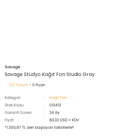
Savage
Savage Stüdyo Kağıt Fon Studio Gray
(0) Yorum
- 0 Puan
Kategori
Kağıt Fon
Stok Kodu
013412
Garanti Süresi
24 Ay
Fiyat
83,33 USD + KDV
*1.300,97 TL den başlayan taksitlerle!!