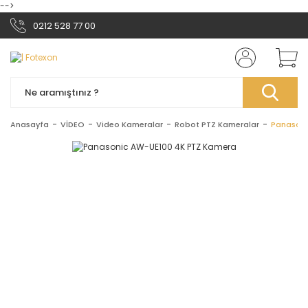
-->
0212 528 77 00
Anasayfa
VİDEO
Video Kameralar
Robot PTZ Kameralar
Panasoni