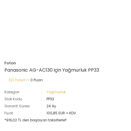
Foton
Panasonic AG-AC130 için Yağmurluk PP33
(0) Yorum
- 0 Puan
Kategori
Yağmurluk
Stok Kodu
PP33
Garanti Süresi
24 Ay
Fiyat
100,85 EUR + KDV
*916,02 TL den başlayan taksitlerle!!