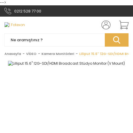
-->
0212 528 77 00
Anasayfa
VİDEO
Kamera Monitörleri
Lilliput 15.6'' 12G-SDI/HDMI B