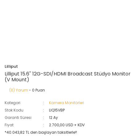
Lilliput
Lilliput 15.6'' 12G-SDI/HDMI Broadcast Stüdyo Monitor
(V Mount)
(0) Yorum
- 0 Puan
Kategori
Kamera Monitörleri
Stok Kodu
LIQ15VBP
Garanti Süresi
12 Ay
Fiyat
2.700,00 USD + KDV
*40.043,82 TL den başlayan taksitlerle!!