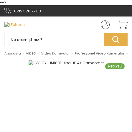
-->
0212 528 77 00
Anasayfa
VİDEO
Video Kameralar
Profesyonel Video Kameralar
J
HEDİYELİ