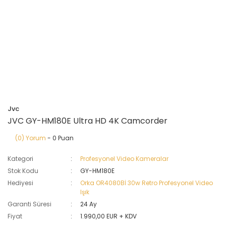
Jvc
JVC GY-HM180E Ultra HD 4K Camcorder
(0) Yorum
- 0 Puan
Kategori
Profesyonel Video Kameralar
Stok Kodu
GY-HM180E
Hediyesi
Orka OR4080Bİ 30w Retro Profesyonel Video
Işık
Garanti Süresi
24 Ay
Fiyat
1.990,00 EUR + KDV