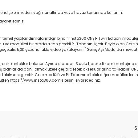
Onu endişelenmeden, yağmur altında veya havuz kenarında kullanın.
ziyaret ediniz.
n temel yapılandırmalarından biridir. Insta360 ONE R Twin Edition, modü
u ve modülleri bir arada tutan gerekli Pil Tabanını içerir. Beyin olan Cor
çebilir. 5,3K çözünürlüklü video yakalayan 1" Geniş Açı Modu da mevcuttur, ay
ektronik kontaklar bulunur. Ayrıca standart 3 uçlu hareketli kam montajına
mış olanlar da dahil olmak üzere çeşitli destek aksesuarlarına takılabilir.
 takılması gerekir. Core modülü ve Pil Tabanına takılı diğer modüllerden 
 lütfen https://www.insta360.com sitesini ziyaret ediniz.
da yetersiz gördüğünüz noktaları öneri formunu kullanarak tarafımıza il
Bu ürüne ilk yorumu siz yapın!
S
Yorum Yaz