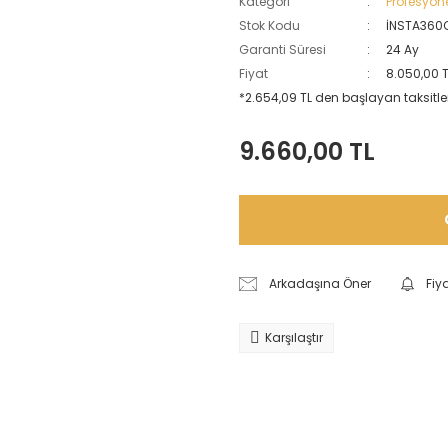
Kategori
Profesyon
Stok Kodu
İNSTA360
Garanti Süresi
24 Ay
Fiyat
8.050,00 
*2.654,09 TL den başlayan taksitler
9.660,00 TL
Arkadaşına Öner
Fiy
Karşılaştır