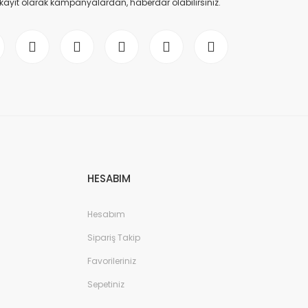
 kayıt olarak kampanyalardan, haberdar olabilirsiniz.
HESABIM
Hesabım
Sipariş Takip
Favorileriniz
Sepetiniz