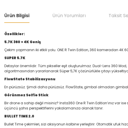
Ürün Bilgisi
Ürün Yorumları
Taksit S
Özellikler:
5.7K 360 + 4K Geniş
Çekim yapmanın iki etkili yolu. ONE R Twin Edition, 360 kameradan 4K
SUPER 5.7K
Detaylar önemlidir. Tüm pikseller eşit oluşturulmaz. Dual-Lens 360 Mod,
algoritmasından yararlanarak Süper 5,7K çözünürlükle çıtayı yükseltiyo
FlowState Stabilizasyonu
En pürüzsüz. Şimdi daha pürüzsüz. FlowState, gimbal olmadan gimbal benz
Görünmez Selfie Stick
Bir drone a sahip değil misiniz? Insta360 One R Twin Edition’ınız var ise
üçüncü şahıs perspektiflerini yakalamanıza olanak tanır.
BULLET TIME 2.0
Bullet Time çekimleri, sizi aksiyonun kalbine yerleştirir. Otomatik ufuk 