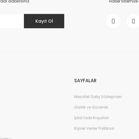
r olabilirsiniz.
Haber listemize
Kayıt Ol
Gönder
SAYFALAR
Mesafeli Satış Sözleşmesi
Gizlilik ve Güvenlik
İptal İade Koşullari
Kişisel Veriler Politikası
 Formu