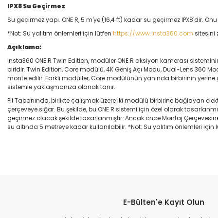
IPX8 Su Geçirmez
Su geçirmez yapı. ONE R, 5 m'ye (16,4 ft) kadar su geçirmez IPX8'dir. 
*Not: Su yalıtım önlemleri için lütfen
https://www.insta360.com
sitesini 
Açıklama:
Insta360 ONE R Twin Edition, modüler ONE R aksiyon kamerası sistemini
biridir. Twin Edition, Core modülü, 4K Geniş Açı Modu, Dual-Lens 360 Mod
monte edilir. Farklı modüller, Core modülünün yanında birbirinin yerine ge
sistemle yaklaşmanıza olanak tanır.
Pil Tabanında, birlikte çalışmak üzere iki modülü birbirine bağlayan el
çerçeveye sığar. Bu şekilde, bu ONE R sistemi için özel olarak tasarlan
geçirmez olacak şekilde tasarlanmıştır. Ancak önce Montaj Çerçevesine
su altında 5 metreye kadar kullanılabilir. *Not: Su yalıtım önlemleri için
Bu ürünün fiyat bilgisi, resim, ürün açıklamalarında ve diğer konular
Görüş ve önerileriniz için teşekkür ederiz.
E-Bülten'e Kayıt Olun
Ürün resmi kalitesiz, bozuk veya görüntülenemiyor.
Ürün açıklamasında eksik bilgiler bulunuyor.