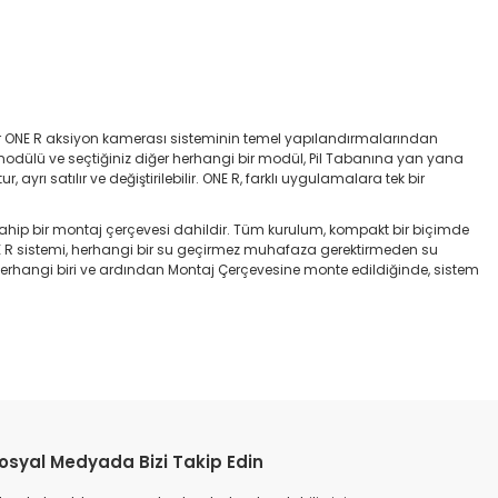
ler ONE R aksiyon kamerası sisteminin temel yapılandırmalarından
e modülü ve seçtiğiniz diğer herhangi bir modül, Pil Tabanına yan yana
rı satılır ve değiştirilebilir. ONE R, farklı uygulamalara tek bir
 sahip bir montaj çerçevesi dahildir. Tüm kurulum, kompakt bir biçimde
 ONE R sistemi, herhangi bir su geçirmez muhafaza gerektirmeden su
herhangi biri ve ardından Montaj Çerçevesine monte edildiğinde, sistem
etebilirsiniz.
osyal Medyada Bizi Takip Edin