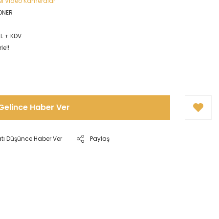
el Video Kameralar
ONER
TL + KDV
le!!
Gelince Haber Ver
atı Düşünce Haber Ver
Paylaş