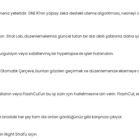
 yeterlidir. ONE R'nin yapay zeka destekli izleme algoritması, nesneyi orta ç
kın. Shot Lab, düzenlemelerinizi güncel tutan bir dizi akıllı şablonla daha 
gulayın veya sabitlenmiş bir hyperlapse ile işleri hızlandırın.
r. Otomatik Çerçeve, bunları gözden geçirmek ve düzenlemenize eklemeye de
anın veya FlashCut'un bu işi sizin için halletmesine izin verin. FlashCut, 
 ve aradaki her şey tam da onları gördüğünüz gibi karşınıza çıkıyor.
in Night Shot'u açın.