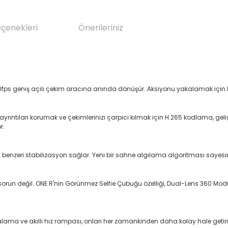
eçenekleri
Önerileriniz
 60fps geniş açılı çekim aracına anında dönüşür. Aksiyonu yakalamak içi
 ayrıntıları korumak ve çekimlerinizi çarpıcı kılmak için H.265 kodlama, g
r.
eri stabilizasyon sağlar. Yeni bir sahne algılama algoritması sayesinde, 
 sorun değil. ONE R'nin Görünmez Selfie Çubuğu özelliği, Dual-Lens 360 Modun
hizalama ve akıllı hız rampası, onları her zamankinden daha kolay hale getiri