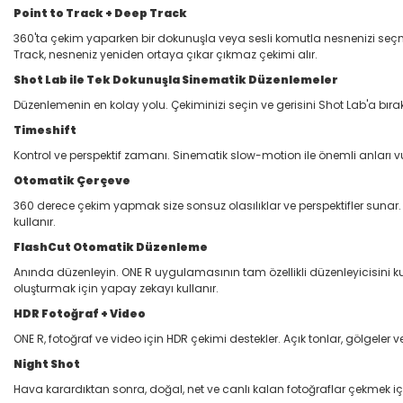
Point to Track + Deep Track
360'ta çekim yaparken bir dokunuşla veya sesli komutla nesnenizi seçmeniz
Track, nesneniz yeniden ortaya çıkar çıkmaz çekimi alır.
Shot Lab ile Tek Dokunuşla Sinematik Düzenlemeler
Düzenlemenin en kolay yolu. Çekiminizi seçin ve gerisini Shot Lab'a bıra
Timeshift
Kontrol ve perspektif zamanı. Sinematik slow-motion ile önemli anları vur
Otomatik Çerçeve
360 derece çekim yapmak size sonsuz olasılıklar ve perspektifler suna
kullanır.
FlashCut Otomatik Düzenleme
Anında düzenleyin. ONE R uygulamasının tam özellikli düzenleyicisini kull
oluşturmak için yapay zekayı kullanır.
HDR Fotoğraf + Video
ONE R, fotoğraf ve video için HDR çekimi destekler. Açık tonlar, gölgeler
Night Shot
Hava karardıktan sonra, doğal, net ve canlı kalan fotoğraflar çekmek iç