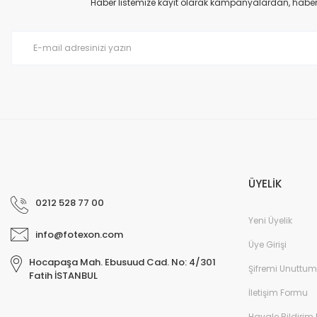
Haber listemize kayıt olarak kampanyalardan, haberda
Ürün bilgilerinde hatalar bulunuyor.
Ürün fiyatı diğer sitelerden daha pahalı.
Bu ürüne benzer farklı alternatifler olmalı.
ÜYELİK
0212 528 77 00
Yeni Üyelik
info@fotexon.com
Üye Girişi
Hocapaşa Mah. Ebusuud Cad. No: 4/301
Şifremi Unuttum
Fatih İSTANBUL
İletişim Formu
Havale Bildirim