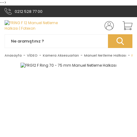
-->
0212 528 77 00
Anasayfa
VİDEO
Kamera Aksesuarları
Manuel Netleme Halkası
FR