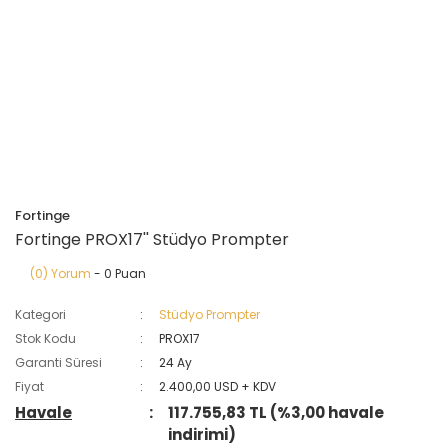
Fortinge
Fortinge PROX17'' Stüdyo Prompter
(0) Yorum
- 0 Puan
Kategori
Stüdyo Prompter
Stok Kodu
PROX17
Garanti Süresi
24 Ay
Fiyat
2.400,00 USD + KDV
Havale
117.755,83 TL (%3,00 havale
indirimi)