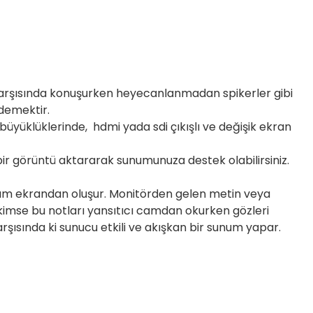
k karşısında konuşurken heyecanlanmadan spikerler gibi
 demektir.
büyüklüklerinde, hdmi yada sdi çıkışlı ve değişik ekran
 görüntü aktararak sunumunuza destek olabilirsiniz.
r cam ekrandan oluşur. Monitörden gelen metin veya
 kimse bu notları yansıtıcı camdan okurken gözleri
rşısında ki sunucu etkili ve akışkan bir sunum yapar.