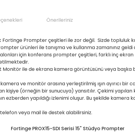
eçenekleri
Önerileriniz
 Fortinge Prompter çeşitleri ile zor değil. Sizde toplulu
prompter ürünleri ile tanışma ve kullanma zamanınız geldi
onları için konferans prompter çeşitleri, farklı inç ekran 
retilmektedir.
Monitör ile de ekrana kamera görüntüsünü veya başka bir
e kamera ve monitör arasına yerleştirilmiş ışın ayırıcı bi
 kişiye (örneğin bir sunucuya) yansıtılır. Çekimi yapılan
ın ezberden yapıldığı izlenimi oluşur. Bu şekilde kamera ka
elefon veya mail ile destek alabilirsiniz.
Fortinge PROX15-SDI Serisi 15" Stüdyo Prompter