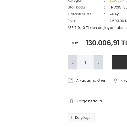
Kategori
Stüdyo Pr
Stok Kodu
PROX15-SD
Garanti Süresi
24 Ay
Fiyat
2.600,00 
*35.719,40 TL den başlayan taksitler
130.006,91 T
%12
Arkadaşına Öner
Fiy
Kargo bedava
Karşılaştır