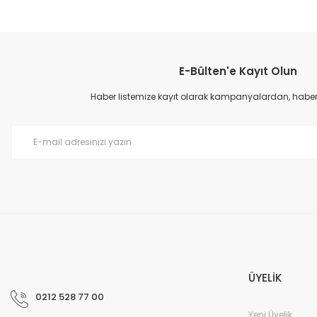
Bu ürünün fiyat bilgisi, resim, ürün açıklamalarında ve diğer konular
Görüş ve önerileriniz için teşekkür ederiz.
E-Bülten'e Kayıt Olun
Ürün resmi kalitesiz, bozuk veya görüntülenemiyor.
Ürün açıklamasında eksik bilgiler bulunuyor.
Haber listemize kayıt olarak kampanyalardan, haberda
Ürün bilgilerinde hatalar bulunuyor.
Ürün fiyatı diğer sitelerden daha pahalı.
Bu ürüne benzer farklı alternatifler olmalı.
ÜYELİK
0212 528 77 00
Yeni Üyelik