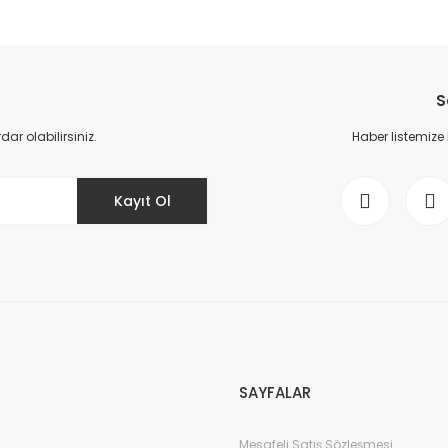
da yetersiz gördüğünüz noktaları öneri formunu kullanarak tarafımıza il
Bu ürüne ilk yorumu siz yapın!
S
Yorum Yaz
r olabilirsiniz.
Haber listemize
Kayıt Ol
Gönder
SAYFALAR
Mesafeli Satış Sözleşmesi