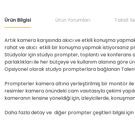
Ürün Bilgisi
Ürün Yorumları
Taksit S
Artık kamera karşısında akıcı ve etkili konuşma yapmak
rahat ve akıcı etkili bir konuşma yapmak istiyorsanız 
Stüdyolar için stüdyo prompter, toplantı ve konferans sal
parlaklıkları ile her bütçeye ve kullanım alanına göre ü
Opsiyonel olarak stüdyo prompterlara bağlanan Talent 
Prompterler kamera altına yerleştirilmiş bir monitör il
resimler kamera önündeki cam vasıtasıyla çekimi yapılan
kameranın lensine yöneldiği için, izleyicilerde, konuşman
Daha fazla detay ve diğer prompter çeşitleri bilgisi için t