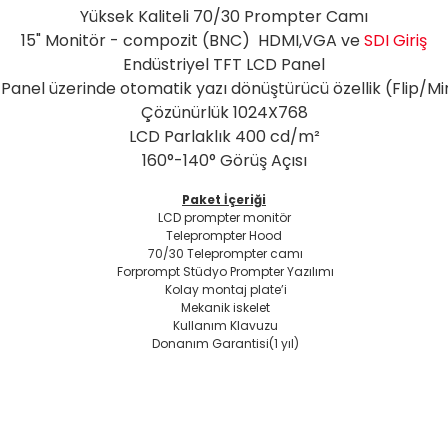
Yüksek Kaliteli 70/30 Prompter Camı
15" Monitör - compozit (BNC) HDMI,VGA ve
SDI Giriş
Endüstriyel TFT LCD Panel
Panel üzerinde otomatik yazı dönüştürücü özellik (Flip/Mi
Çözünürlük 1024X768
LCD Parlaklık 400 cd/m²
160°-140° Görüş Açısı
Paket İçeriği
LCD prompter monitör
Teleprompter Hood
70/30 Teleprompter camı
Forprompt Stüdyo Prompter Yazılımı
Kolay montaj plate’i
Mekanik iskelet
Kullanım Klavuzu
Donanım Garantisi(1 yıl)