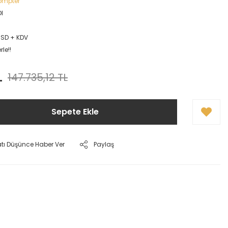
ompter
I
USD + KDV
le!!
L
147.735,12 TL
Sepete Ekle
atı Düşünce Haber Ver
Paylaş