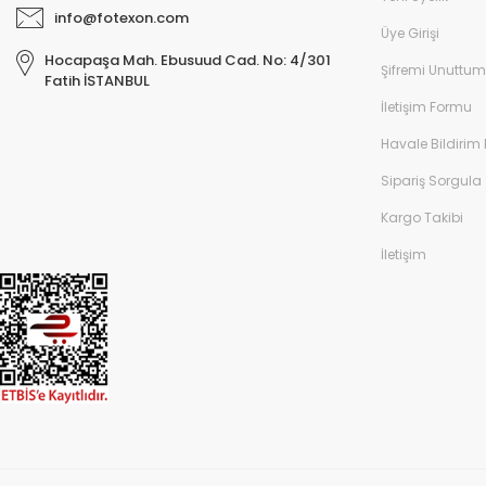
info@fotexon.com
Üye Girişi
Hocapaşa Mah. Ebusuud Cad. No: 4/301
Şifremi Unuttum
Fatih İSTANBUL
İletişim Formu
Havale Bildirim
Sipariş Sorgula
Kargo Takibi
İletişim