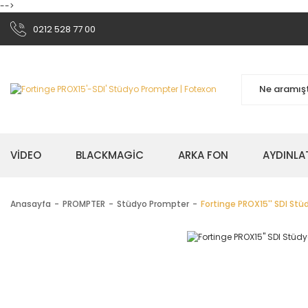
-->
0212 528 77 00
VİDEO
BLACKMAGİC
ARKA FON
AYDINLA
Anasayfa
PROMPTER
Stüdyo Prompter
Fortinge PROX15'' SDI St