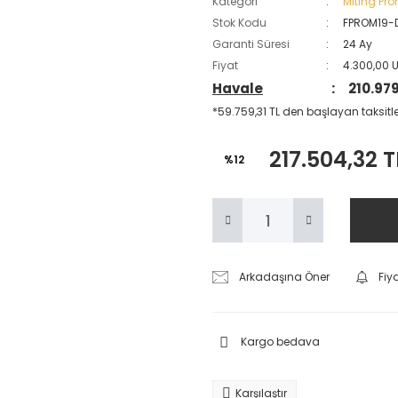
Kategori
Miting Pr
Stok Kodu
FPROM19-
Garanti Süresi
24 Ay
Fiyat
4.300,00 
Havale
210.979
*59.759,31 TL den başlayan taksitler
217.504,32 T
%12
Arkadaşına Öner
Fiy
Kargo bedava
Karşılaştır