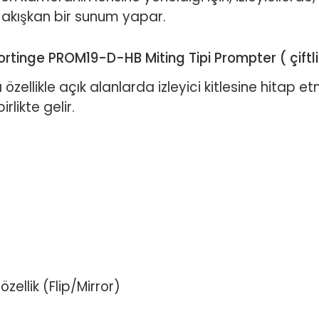
e akışkan bir sunum yapar.
ortinge PROM19-D-HB Miting Tipi Prompter ( çiftli
özellikle açık alanlarda izleyici kitlesine hitap e
rlikte gelir.
ellik (Flip/Mirror)