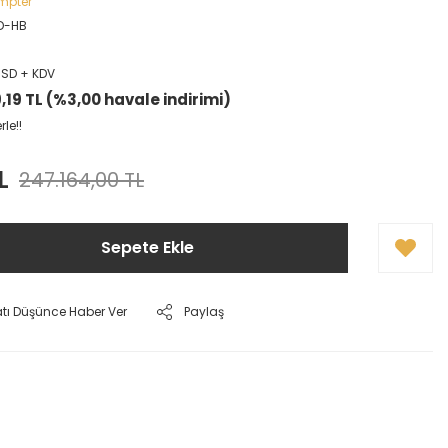
ompter
D-HB
USD + KDV
,19 TL (%3,00 havale indirimi)
le!!
L
247.164,00 TL
Sepete Ekle
atı Düşünce Haber Ver
Paylaş