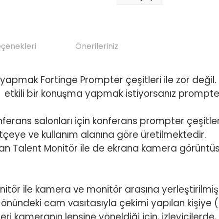
eçenekleri
Önerileriniz
 yapmak Fortinge Prompter çeşitleri ile zor değil
 etkili bir konuşma yapmak istiyorsanız prompter
ferans salonları için konferans prompter çeşitler
r bütçeye ve kullanım alanına göre üretilmektedir.
n Talent Monitör ile de ekrana kamera görüntü
itör ile kamera ve monitör arasına yerleştirilmiş 
ündeki cam vasıtasıyla çekimi yapılan kişiye (ör
i kameranın lensine yöneldiği için, izleyicilerde