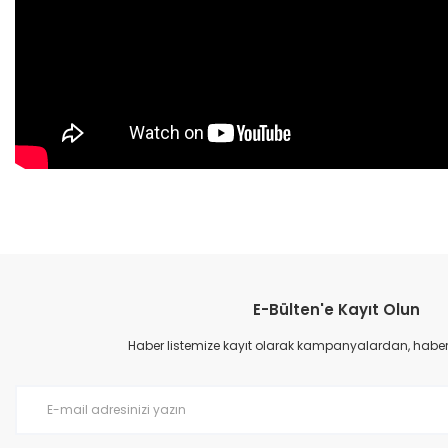
Bu ürünün fiyat bilgisi, resim, ürün açıklamalarında ve diğer konular
Görüş ve önerileriniz için teşekkür ederiz.
E-Bülten'e Kayıt Olun
Ürün resmi kalitesiz, bozuk veya görüntülenemiyor.
Ürün açıklamasında eksik bilgiler bulunuyor.
Haber listemize kayıt olarak kampanyalardan, haberda
Ürün bilgilerinde hatalar bulunuyor.
Ürün fiyatı diğer sitelerden daha pahalı.
Bu ürüne benzer farklı alternatifler olmalı.