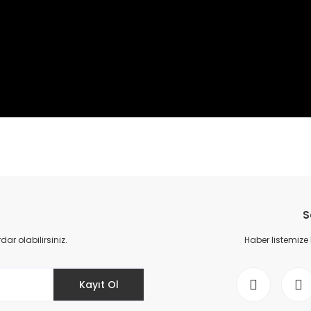
da yetersiz gördüğünüz noktaları öneri formunu kullanarak tarafımıza il
Bu ürüne ilk yorumu siz yapın!
S
Yorum Yaz
r olabilirsiniz.
Haber listemize
Kayıt Ol