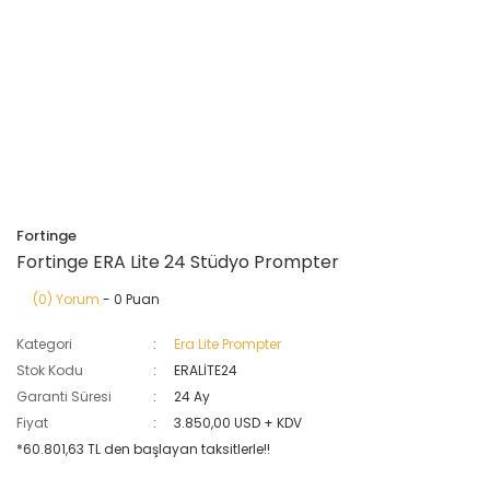
Fortinge
Fortinge ERA Lite 24 Stüdyo Prompter
(0) Yorum
- 0 Puan
Kategori
Era Lite Prompter
Stok Kodu
ERALİTE24
Garanti Süresi
24 Ay
Fiyat
3.850,00 USD + KDV
*60.801,63 TL den başlayan taksitlerle!!