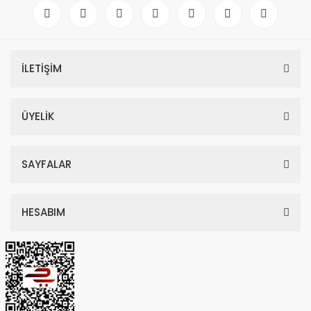
Secced Reach Plus 4 Karbon Fiber Tripod Kit
İLETİŞİM
169.278,60 TL
178.188,00 TL
ÜYELİK
SAYFALAR
TÜKENDİ
HESABIM