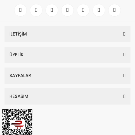
Secced Reach Plus 4 Karbon Fiber Tripod Kit
İLETİŞİM
167.338,43 TL
176.145,72 TL
ÜYELİK
SAYFALAR
TÜKENDİ
HESABIM