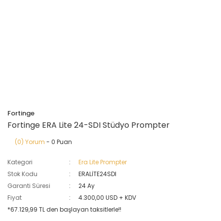
Fortinge
Fortinge ERA Lite 24-SDI Stüdyo Prompter
(0) Yorum
- 0 Puan
Kategori
Era Lite Prompter
Stok Kodu
ERALİTE24SDI
Garanti Süresi
24 Ay
Fiyat
4.300,00 USD + KDV
*67.129,99 TL den başlayan taksitlerle!!