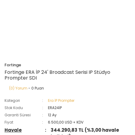
Fortinge
Fortinge ERA İP 24' Broadcast Serisi IP Stüdyo
Prompter SDI
(0) Yorum
- 0 Puan
Kategori
Era İP Prompter
Stok Kodu
ERA24İP
Garanti Süresi
12 Ay
Fiyat
6.500,00 USD + KDV
Havale
344.290,83 TL (%3,00 havale