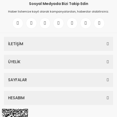
Sosyal Medyada Bizi Takip Edin
Haber listemize kayıt olarak kampanyalardan, haberdar olabilirsiniz.
Secced Reach Plus 4 Karbon Fiber Tripod Kit
İLETİŞİM
169.278,60 TL
178.188,00 TL
ÜYELİK
SAYFALAR
HESABIM