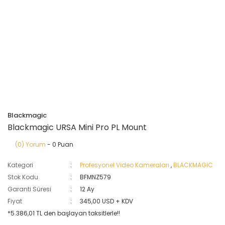
Blackmagic
Blackmagic URSA Mini Pro PL Mount
(0) Yorum
- 0 Puan
Kategori
Profesyonel Video Kameraları
,
BLACKMAGİC
Stok Kodu
BFMNZ579
Garanti Süresi
12 Ay
Fiyat
345,00 USD + KDV
*5.386,01 TL den başlayan taksitlerle!!