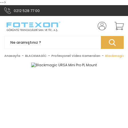
-->
0212 528 77 00
Anasayfa
BLACKMAGİC
Profesyonel Video Kameraları
Blackmagic U