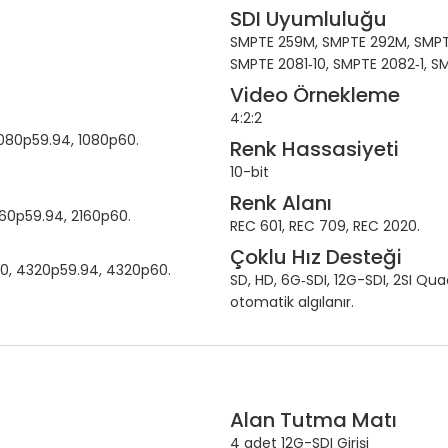
SDI Uyumluluğu
SMPTE 259M, SMPTE 292M, SMPTE
SMPTE 2081‑10, SMPTE 2082‑1, SM
Video Örnekleme
4:2:2
1080p59.94, 1080p60.
Renk Hassasiyeti
10-bit
Renk Alanı
160p59.94, 2160p60.
REC 601, REC 709, REC 2020.
Çoklu Hız Desteği
0, 4320p59.94, 4320p60.
SD, HD, 6G‑SDI, 12G-SDI, 2SI Quad
otomatik algılanır.
Alan Tutma Matı
4 adet 12G-SDI Girişi