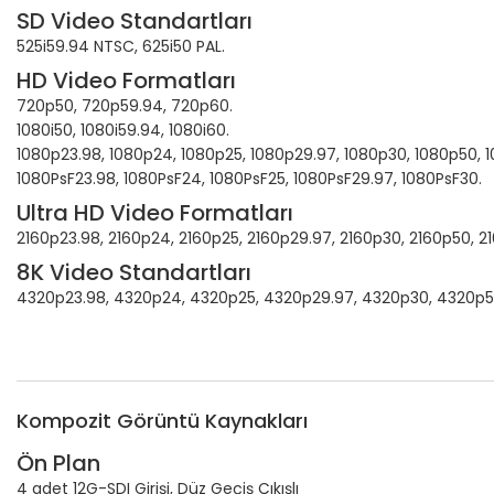
SD Video Standartları
525i59.94 NTSC, 625i50 PAL.
HD Video Formatları
720p50, 720p59.94, 720p60.
1080i50, 1080i59.94, 1080i60.
1080p23.98, 1080p24, 1080p25, 1080p29.97, 1080p30, 1080p50, 
1080PsF23.98, 1080PsF24, 1080PsF25, 1080PsF29.97, 1080PsF30.
Ultra HD Video Formatları
2160p23.98, 2160p24, 2160p25, 2160p29.97, 2160p30, 2160p50, 2
8K Video Standartları
4320p23.98, 4320p24, 4320p25, 4320p29.97, 4320p30, 4320p5
Kompozit Görüntü Kaynakları
Ön Plan
4 adet 12G-SDI Girişi, Düz Geçiş Çıkışlı