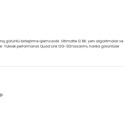
şmiş görüntü birleştirme işlemcisidir. Ultimatte 12 8K; yeni algoritmalar ve
ar. Yüksek performanslı Quad Link 12G-SDI tasarımı, harika görüntüler
ı.