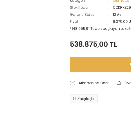
Kategori
Ultimatte
Stok Kodu
CDKRXZ2
Garanti Süresi
12 Ay
Fiyat
9.375,00 
*148.055,91 TL den başlayan taksitle
538.875,00 TL
Arkadaşına Öner
Fiy
Karşılaştır