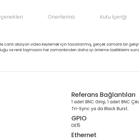
eçenekleri
Önerileriniz
Kutu İçeriği
iği ile canlı aksiyon video keylemek için tasarlanmış, gerçek zamanlı bir geli
ruluğu ve renk taşmasını her zamankinden daha iyi önleme özelliklerini sun
Referans Bağlantıları
1 adet BNC Girişi, 1 adet BNC Çıkış
Tri-Sync ya da Black Burst.
GPIO
DE15
Ethernet