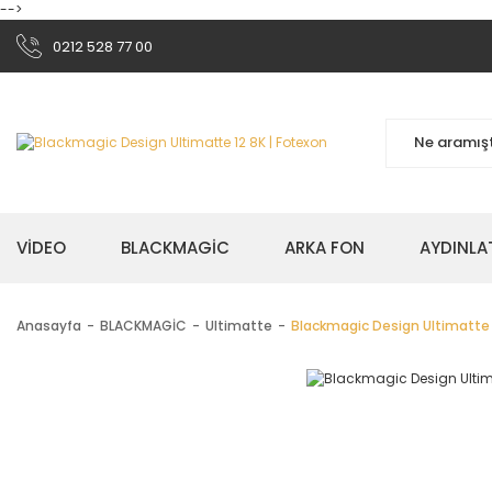
-->
0212 528 77 00
VİDEO
BLACKMAGİC
ARKA FON
AYDINLA
Anasayfa
BLACKMAGİC
Ultimatte
Blackmagic Design Ultimatte 