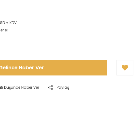
9
USD + KDV
rle!!
Gelince Haber Ver
atı Düşünce Haber Ver
Paylaş