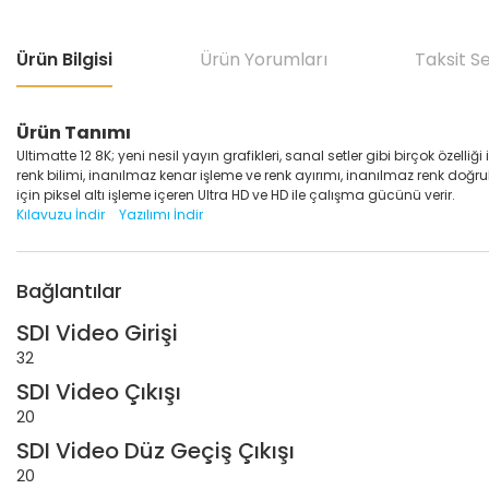
Ürün Bilgisi
Ürün Yorumları
Taksit S
Ürün Tanımı
Ultimatte 12 8K; yeni nesil yayın grafikleri, sanal setler gibi birçok özell
renk bilimi, inanılmaz kenar işleme ve renk ayırımı, inanılmaz renk doğ
için piksel altı işleme içeren Ultra HD ve HD ile çalışma gücünü verir.
Kılavuzu İndir
Yazılımı İndir
Bağlantılar
SDI Video Girişi
32
SDI Video Çıkışı
20
SDI Video Düz Geçiş Çıkışı
20