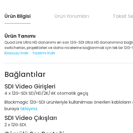
Ürün Bilgisi
Ürün Yorumları
Taksit S
Ürün Tanımı
Quad Link Ultra HD donanımı en son 12G-SDI Ultra HD donanımına bağla
switcherları, projektörleri ve daha nicelerine bağlanmak için tek bir 12G
Kılavuzu İndir
Yazılımı İndir
Bağlantılar
SDI Video Girişleri
4 x 12G-SDI SD/HD/2K/4K otomatik geçiş
Blackmagic 12G-SDI ürünleriyle kullanılması önerilen kabloların
buraya
tıklayınız.
SDI Video Çıkışları
2 x 12G‑SDI.