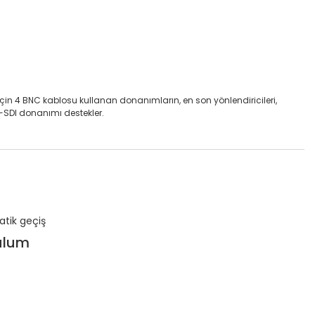
n 4 BNC kablosu kullanan donanımların, en son yönlendiricileri,
3G-SDI donanımı destekler.
tik geçiş
ulum