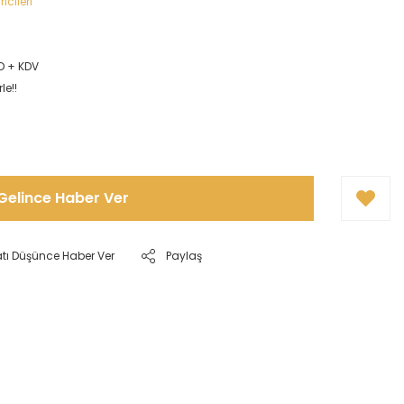
icileri
D + KDV
le!!
Gelince Haber Ver
atı Düşünce Haber Ver
Paylaş