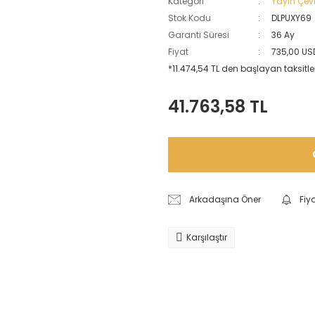
Kategori
Yayın Çevir
Stok Kodu
DLPUXY69
Garanti Süresi
36 Ay
Fiyat
735,00 US
*11.474,54 TL den başlayan taksitler
41.763,58 TL
Arkadaşına Öner
Fiy
Karşılaştır