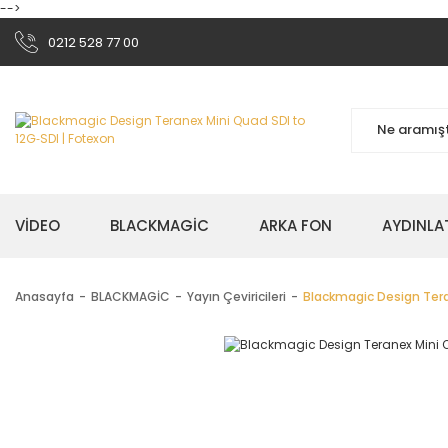
-->
0212 528 77 00
VİDEO
BLACKMAGİC
ARKA FON
AYDINLA
Anasayfa
BLACKMAGİC
Yayın Çeviricileri
Blackmagic Design Tera