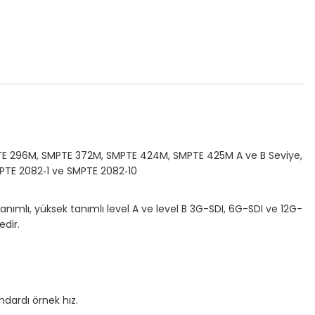
E 296M, SMPTE 372M, SMPTE 424M, SMPTE 425M A ve B Seviye,
MPTE 2082‑1 ve SMPTE 2082‑10
tanımlı, yüksek tanımlı level A ve level B 3G-SDI, 6G-SDI ve 12G-
dir.
ndardı örnek hız.