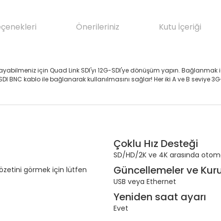
eçenekleri
Önerileriniz
Kutu İçeriği
yabilmeniz için Quad Link SDI'yı 12G-SDI'ye dönüşüm yapın. Bağlanmak içi
-SDI BNC kablo ile bağlanarak kullanılmasını sağlar! Her iki A ve B seviye 
Çoklu Hız Desteği
SD/HD/2K ve 4K arasında otoma
Güncellemeler ve Kur
 özetini görmek için lütfen
USB veya Ethernet
Yeniden saat ayarı
Evet