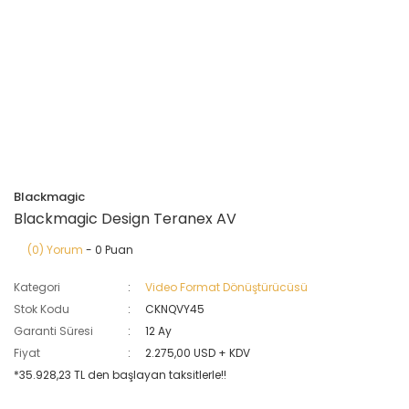
Blackmagic
Blackmagic Design Teranex AV
(0) Yorum
- 0 Puan
Kategori
Video Format Dönüştürücüsü
Stok Kodu
CKNQVY45
Garanti Süresi
12 Ay
Fiyat
2.275,00 USD + KDV
*35.928,23 TL den başlayan taksitlerle!!