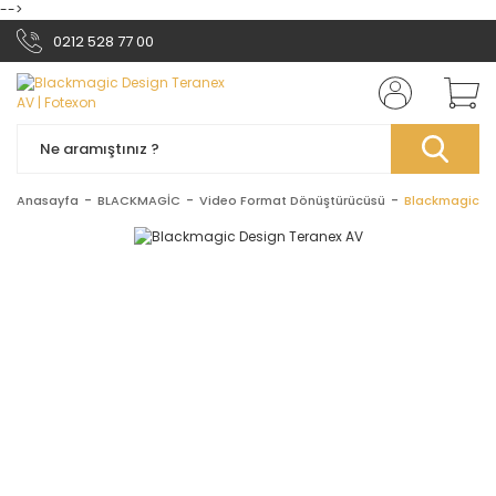
-->
0212 528 77 00
Anasayfa
BLACKMAGİC
Video Format Dönüştürücüsü
Blackmagic De