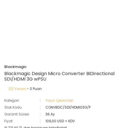
Blackmagic
Blackmagic Design Micro Converter BiDirectional
SDI/HDMI 3G wPSU
(0) Yorum
- 0 Puan
Kategori
Yayın Çeviricileri
Stok Kodu
CONVBDC/SDI/HDMI03G/P
Garanti Süresi
36 Ay
Fiyat
109,00 USD + KDV
*1.721,40 TL den başlayan taksitlerle!!