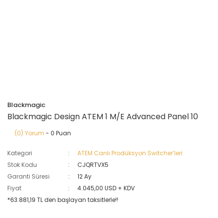
Blackmagic
Blackmagic Design ATEM 1 M/E Advanced Panel 10
(0) Yorum
- 0 Puan
Kategori
ATEM Canlı Prodüksyon Switcher’leri
Stok Kodu
CJQRTVX5
Garanti Süresi
12 Ay
Fiyat
4.045,00 USD + KDV
*63.881,19 TL den başlayan taksitlerle!!