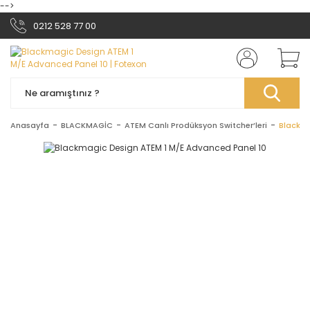
-->
0212 528 77 00
Anasayfa
BLACKMAGİC
ATEM Canlı Prodüksyon Switcher’leri
Blackma