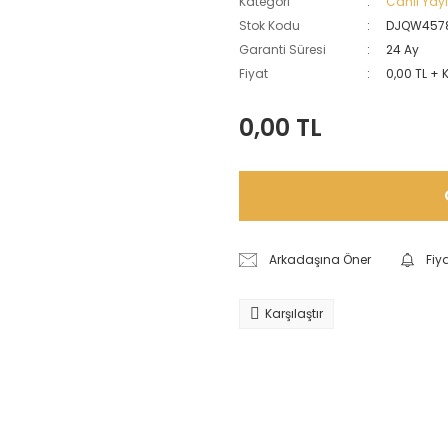
Kategori
Canlı Yay
Stok Kodu
DJQW457
Garanti Süresi
24 Ay
Fiyat
0,00 TL + 
0,00 TL
Arkadaşına Öner
Fiy
Karşılaştır