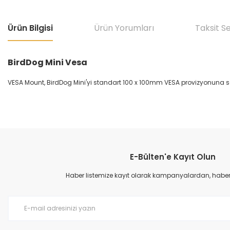
Ürün Bilgisi
Ürün Yorumları
Taksit S
BirdDog Mini Vesa
VESA Mount, BirdDog Mini'yi standart 100 x 100mm VESA provizyonuna sa
Bu ürünün fiyat bilgisi, resim, ürün açıklamalarında ve diğer konular
Görüş ve önerileriniz için teşekkür ederiz.
E-Bülten'e Kayıt Olun
Ürün resmi kalitesiz, bozuk veya görüntülenemiyor.
Ürün açıklamasında eksik bilgiler bulunuyor.
Haber listemize kayıt olarak kampanyalardan, haberda
Ürün bilgilerinde hatalar bulunuyor.
Ürün fiyatı diğer sitelerden daha pahalı.
Bu ürüne benzer farklı alternatifler olmalı.