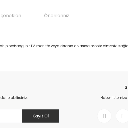
eçenekleri
Önerileriniz
hip herhangi bir TV, monitör veya ekranın arkasına monte etmenizi sağla
da yetersiz gördüğünüz noktaları öneri formunu kullanarak tarafımıza il
Bu ürüne ilk yorumu siz yapın!
S
Yorum Yaz
r olabilirsiniz.
Haber listemize
Kayıt Ol