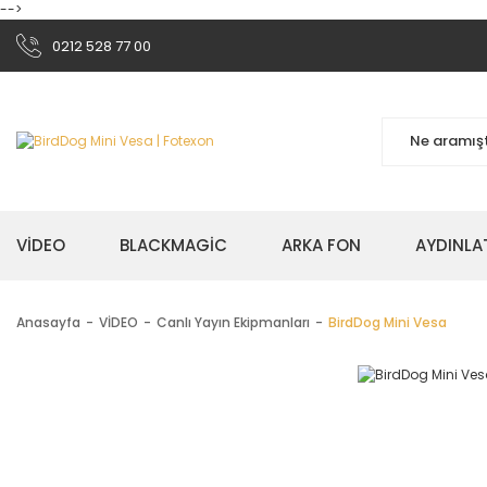
-->
0212 528 77 00
VİDEO
BLACKMAGİC
ARKA FON
AYDINLA
Anasayfa
VİDEO
Canlı Yayın Ekipmanları
BirdDog Mini Vesa