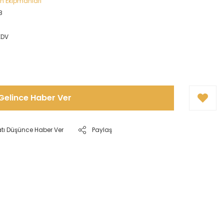
ın Ekipmanları
8
KDV
Gelince Haber Ver
atı Düşünce Haber Ver
Paylaş