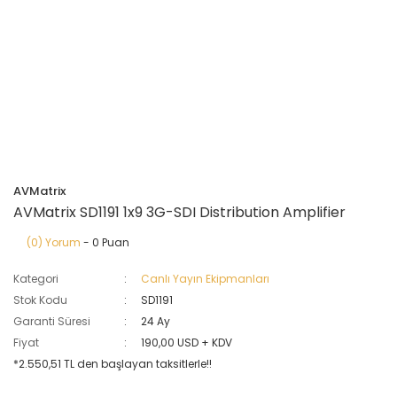
AVMatrix
AVMatrix SD1191 1x9 3G-SDI Distribution Amplifier
(0) Yorum
- 0 Puan
Kategori
Canlı Yayın Ekipmanları
Stok Kodu
SD1191
Garanti Süresi
24 Ay
Fiyat
190,00 USD + KDV
*2.550,51 TL den başlayan taksitlerle!!